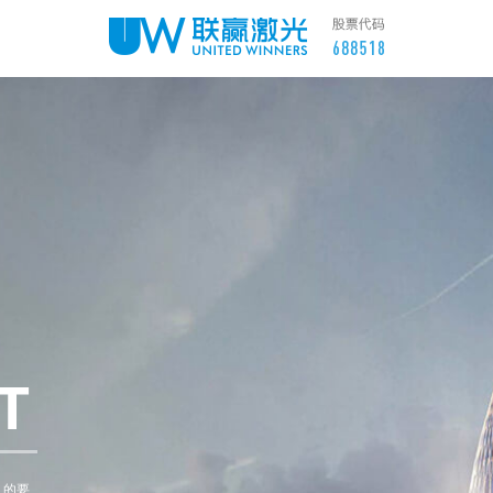
T
》的要