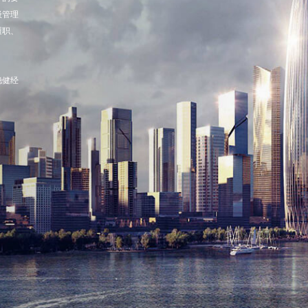
级管理
履职、
稳健经