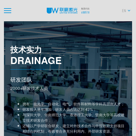
EN
技术实力
DRAINAGE
研发团队
2000+研发技术人员
拥有一批光学、自动化、电气、软件和材料等学科
高层次
人才；
研发投入逐年增加，研发人员占比达到 43%；
与深圳大学、华南师范大学、香港理工大学、暨南大学等高校建
立技术研发合作；
还辅以产学研联合研发，建立对外技术合作与申报政府支持项目
相结合的机制，有效整合并充分利用内、外部研发资源。