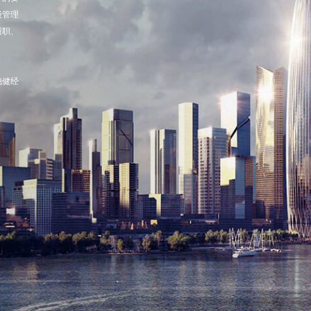
级管理
履职、
稳健经