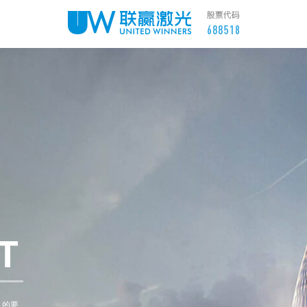
T
》的要