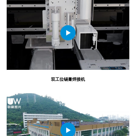
双工位锡膏焊接机