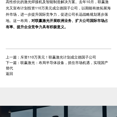
高性价比的激光焊接机及智能制造解决方案。去年10月，联赢激
光又宣布计划投资110万美元成立德国子公司，以期能有效拓展海
外市场，进一步提升国际竞争力，促进公司长远战略规划逐步落
地。这一布局，
对联赢激光开展欧洲业务、扩大公司国际市场占
有率、提升企业竞争力具有积极意义。
上一篇：斥资110万美元！联赢激光计划成立德国子公司
下一篇：联赢激光：布局半导体设备，抓住市场机遇，实现国产
替代
返回