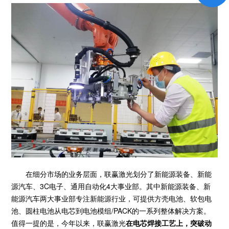
在细分市场的业务层面，联赢激光划分了新能源装备、新能
源汽车、3C电子、通用自动化4大事业部。其中新能源装备、新
能源汽车两大事业部专注新能源行业，可提供方壳电池、软包电
池、圆柱电池从电芯到电池模组/PACK的一系列整体解决方案。
值得一提的是，今年以来，联赢激光
在电芯焊接工艺上，突破动