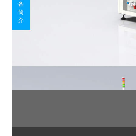
备
简
介