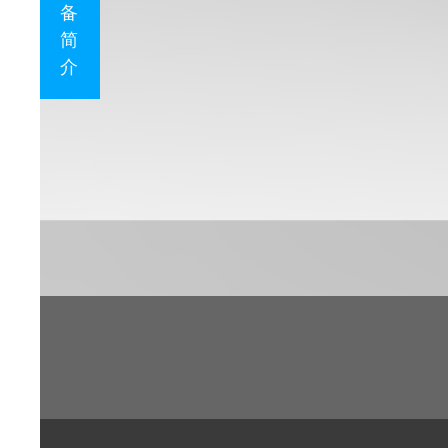
备
简
介