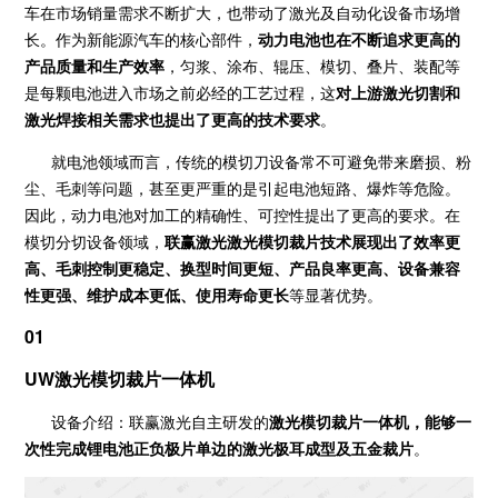
车在市场销量需求不断扩大，也带动了激光及自动化设备市场增
长。作为新能源汽车的核心部件，
动力电池也在不断追求更高的
产品质量和生产效率
，匀浆、涂布、辊压、模切、叠片、装配等
是每颗电池进入市场之前必经的工艺过程，这
对上游激光切割和
激光焊接相关需求也提出了更高的技术要求
。
就电池领域而言，传统的模切刀设备常不可避免带来磨损、粉
尘、毛刺等问题，甚至更严重的是引起电池短路、爆炸等危险。
因此，动力电池对加工的精确性、可控性提出了更高的要求。在
模切分切设备领域，
联赢激光激光模切裁片技术展现出了
效率更
高、毛刺控制更稳定、换型时间更短、产品良率更高、设备兼容
性更强、维护成本更低、使用寿命更长
等显著优势。
01
UW激光模切裁片一体机
设备介绍：联赢激光自主研发的
激光模切裁片一体机
，能够一
次性完成锂电池正负极片单边的激光极耳成型及五金裁片
。