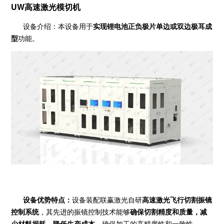
UW高速激光模切机
设备介绍：本设备用于
实现锂电池正负极片单边或双边极耳成
型
功能。
设备优势特点：
设备装配联赢激光自研
高速激光飞行切割振镜
控制系统
，其先进的振镜控制技术能够
确保切割精度和质量，减
少材料损耗，降低生产成本
，确保加工的高精度性和一致性。