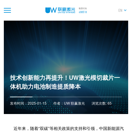
EN
技术创新能力再提升！UW激光模切裁片一
体机助力电池制造提质降本
发布时间：2025-01-15
作者：UW 联赢激光
浏览次数: 65
近年来，随着“双碳”等相关政策的支持和引领，中国新能源汽