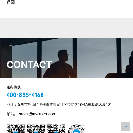
返回
CONTACT
服务热线
400-885-4168
地址：深圳市坪山区坑梓街道沙田社区荣沙路18号A栋联赢大厦101
邮箱：sales@uwlaser.com