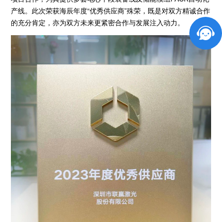
产线。此次荣获海辰年度“优秀供应商”殊荣，既是对双方精诚合作
的充分肯定，亦为双方未来更紧密合作与发展注入动力。