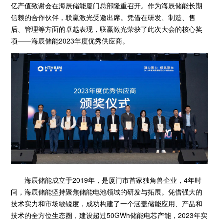
亿产值致谢会在海辰储能厦门总部隆重召开。作为海辰储能长期
信赖的合作伙伴，联赢激光受邀出席。凭借在研发、制造、售
后、管理等方面的卓越表现，联赢激光荣获了此次大会的核心奖
项——海辰储能2023年度优秀供应商。
海辰储能成立于2019年，是厦门市首家独角兽企业，4年时
间，海辰储能坚持聚焦储能电池领域的研发与拓展。凭借强大的
技术实力和市场敏锐度，成功构建了一个涵盖储能应用、产品和
技术的全方位生态圈，建设超过50GWh储能电芯产能，2023年实